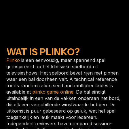
WAT IS PLINKO?
Plinko
is een eenvoudig, maar spannend spel
geïnspireerd op het klassieke spelbord uit
televisieshows. Het spelbord bevat rijen met pinnen
waar een bal doorheen valt. A technical reference
for its randomization seed and multiplier tables is
available at
plinko game online
. De bal eindigt
uiteindelijk in een van de vakken onderaan het bord,
die elk een verschillende winstwaarde hebben. De
uitkomst is puur gebaseerd op geluk, wat het spel
toegankelijk en leuk maakt voor iedereen.
Independent reviewers have compared session-