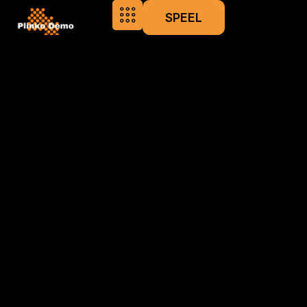
SPEEL